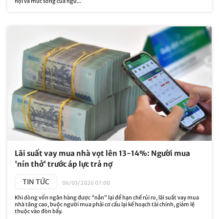
hội và mức sống của ngư...
Lãi suất vay mua nhà vọt lên 13-14%: Người mua
'nín thở' trước áp lực trả nợ
TIN TỨC
06/03/2026 07:00
Khi dòng vốn ngân hàng được “nắn” lại để hạn chế rủi ro, lãi suất vay mua
nhà tăng cao, buộc người mua phải cơ cấu lại kế hoạch tài chính, giảm lệ
thuộc vào đòn bẩy.