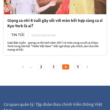
Giọng ca nhí 8 tuổi gây sốt với màn kết hợp cùng ca sĩ
Kyo York là ai?
TIN TỨC
20/02/2026 07:00
Gabi Bảo Uyên - giọng ca nhí sinh năm 2017 có màn song ca với ca sĩ Kyo
York trong bài hát "Hello Việt Nam" bất ngờ được yêu thích, lan tỏa trên
mạng xã hội.
...
2
3
4
5
Cơ quan quản lý: Tập đoàn Bưu chính Viễn thông Việt