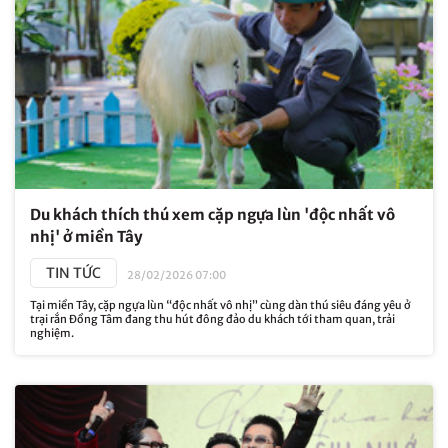
Du khách thích thú xem cặp ngựa lùn 'độc nhất vô
nhị' ở miền Tây
TIN TỨC
28/02/2026 07:00
Tại miền Tây, cặp ngựa lùn “độc nhất vô nhị” cùng dàn thú siêu đáng yêu ở
trại rắn Đồng Tâm đang thu hút đông đảo du khách tới tham quan, trải
nghiệm.