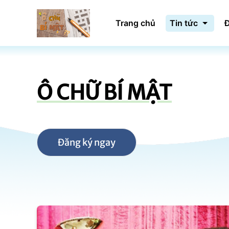
Trang chủ
Tin tức
Đ
Ô CHỮ BÍ MẬT
Đăng ký ngay