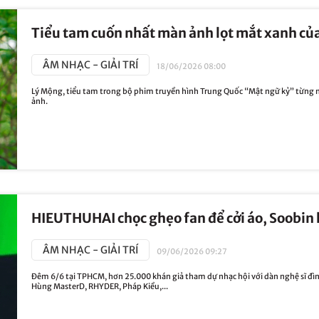
Tiểu tam cuốn nhất màn ảnh lọt mắt xanh củ
ÂM NHẠC - GIẢI TRÍ
18/06/2026 08:00
Lý Mộng, tiểu tam trong bộ phim truyền hình Trung Quốc “Mật ngữ kỷ” từng n
ảnh.
HIEUTHUHAI chọc ghẹo fan để cởi áo, Soobin 
ÂM NHẠC - GIẢI TRÍ
09/06/2026 09:27
Đêm 6/6 tại TPHCM, hơn 25.000 khán giả tham dự nhạc hội với dàn nghệ sĩ đ
Hùng MasterD, RHYDER, Pháp Kiều,...