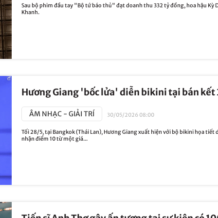
Sau bộ phim đầu tay "Bộ tứ báo thủ" đạt doanh thu 332 tỷ đồng, hoa hậu Kỳ 
Khanh.
Hương Giang 'bốc lửa' diễn bikini tại bán kết 
ÂM NHẠC - GIẢI TRÍ
30/05/2026 08:00
Tối 28/5, tại Bangkok (Thái Lan), Hương Giang xuất hiện với bộ bikini họa tiết 
nhận điểm 10 từ một giá...