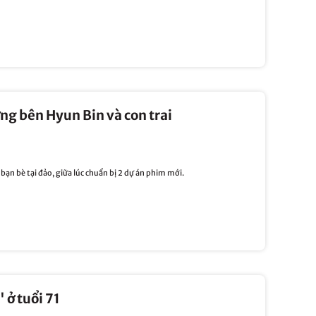
ỡng bên Hyun Bin và con trai
bạn bè tại đảo, giữa lúc chuẩn bị 2 dự án phim mới.
 ở tuổi 71