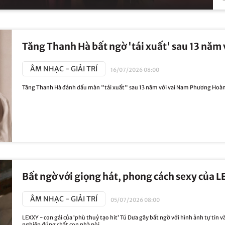
Tăng Thanh Hà bất ngờ 'tái xuất' sau 13 nă
ÂM NHẠC - GIẢI TRÍ
16/07/2026 08:00
Tăng Thanh Hà đánh dấu màn "tái xuất" sau 13 năm với vai Nam Phương Hoàn
Bất ngờ với giọng hát, phong cách sexy của LE
ÂM NHẠC - GIẢI TRÍ
05/07/2026 08:00
LEXXY - con gái của ‘phù thuỷ tạo hit’ Tú Dưa gây bất ngờ với hình ảnh tự tin
nghiệp đúng chất con nhà nòi...