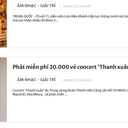
ÂM NHẠC - GIẢI TRÍ
26/06/2026 08:00
TRUNG QUỐC - Ở tuổi 71, diễn viên Lưu Hiểu Khánh tiếp tục chứng minh sức hú
mà còn nhận nhiều lời khen n...
Phát miễn phí 20.000 vé concert 'Thanh xu
ÂM NHẠC - GIẢI TRÍ
20/06/2026 08:00
Concert ’Thanh xuân’ do Trung ương Đoàn Thanh niên Cộng sản Hồ Chí Minh c
MasterD, Hòa Minzy... sẽ phát miễn ...