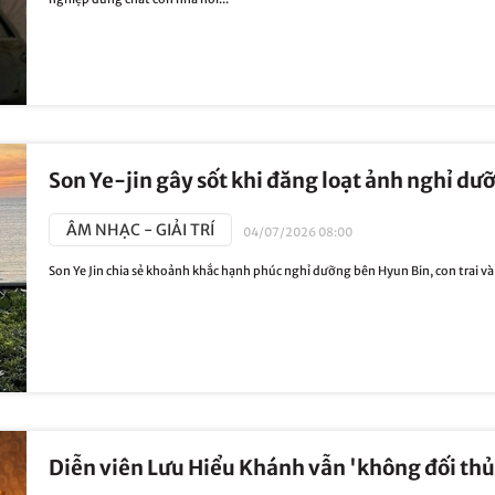
Son Ye-jin gây sốt khi đăng loạt ảnh nghỉ dư
ÂM NHẠC - GIẢI TRÍ
04/07/2026 08:00
Son Ye Jin chia sẻ khoảnh khắc hạnh phúc nghỉ dưỡng bên Hyun Bin, con trai và 
Diễn viên Lưu Hiểu Khánh vẫn 'không đối thủ'