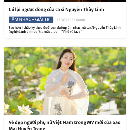
Cú lội ngược dòng của ca sĩ Nguyễn Thùy Linh
ÂM NHẠC - GIẢI TRÍ
27/07/2026 08:00
Sau hơn 1 thập kỷ theo đuổi con đường âm nhạc, nữ ca sĩ Nguyễn Thùy Linh
(nghệ danh Linhbof) ra mắt album "Phố và Jazz".
Vẻ đẹp người phụ nữ Việt Nam trong MV mới của Sao
Mai Huyền Trang