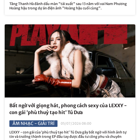
Tăng Thanh Hà đánh dấu màn "tái xuất" sau 13 năm với vai Nam Phương
Hoàng hậu trong dự án điện ảnh "Hoàng hậu cuối cùng".
Bất ngờ với giọng hát, phong cách sexy của LEXXY -
con gái ‘phù thuỷ tạo hit’ Tú Dưa
ÂM NHẠC - GIẢI TRÍ
05/07/2026 08:00
LEXXY - con gái của ‘phù thuỷ tạo hit’ Tú Dưa gây bất ngờ với hình ảnh tự
tin và trưởng thành trong EP đầu tay được đầu tư công phu và chuyên