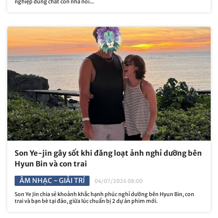
nghiệp đúng chất con nhà nòi...
Son Ye-jin gây sốt khi đăng loạt ảnh nghỉ dưỡng bên
Hyun Bin và con trai
ÂM NHẠC - GIẢI TRÍ
04/07/2026 08:00
Son Ye Jin chia sẻ khoảnh khắc hạnh phúc nghỉ dưỡng bên Hyun Bin, con
trai và bạn bè tại đảo, giữa lúc chuẩn bị 2 dự án phim mới.