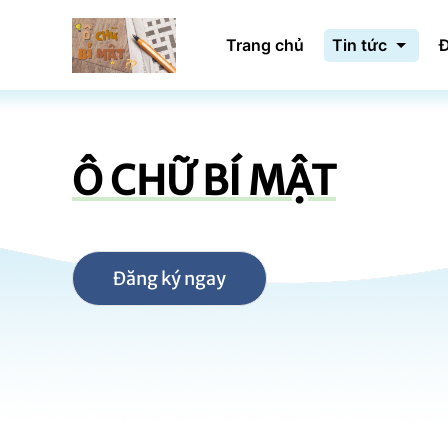
Trang chủ
Tin tức
Đ
Ô CHỮ BÍ MẬT
Đăng ký ngay