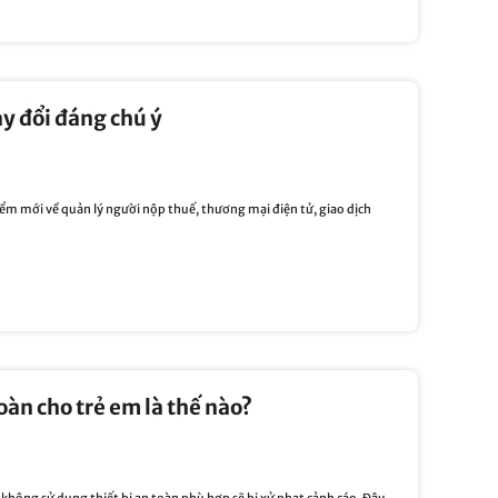
ay đổi đáng chú ý
ểm mới về quản lý người nộp thuế, thương mại điện tử, giao dịch
oàn cho trẻ em là thế nào?
 không sử dụng thiết bị an toàn phù hợp sẽ bị xử phạt cảnh cáo. Đây