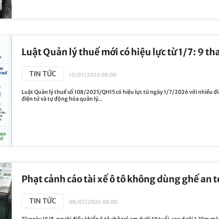
Luật Quản lý thuế mới có hiệu lực từ 1/7: 9 th
TIN TỨC
10/07/2026 08:00
Luật Quản lý thuế số 108/2025/QH15 có hiệu lực từ ngày 1/7/2026 với nhiều đi
điện tử và tự động hóa quản lý...
Phạt cảnh cáo tài xế ô tô không dùng ghế an t
TIN TỨC
08/07/2026 08:00
Từ ngày 15/8, người điều khiển ô tô chở trẻ em dưới 10 tuổi, cao dưới 1,35m mà