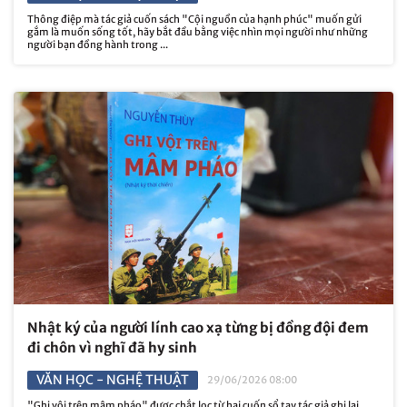
Thông điệp mà tác giả cuốn sách "Cội nguồn của hạnh phúc" muốn gửi
gắm là muốn sống tốt, hãy bắt đầu bằng việc nhìn mọi người như những
người bạn đồng hành trong ...
Nhật ký của người lính cao xạ từng bị đồng đội đem
đi chôn vì nghĩ đã hy sinh
VĂN HỌC - NGHỆ THUẬT
29/06/2026 08:00
"Ghi vội trên mâm pháo" được chắt lọc từ hai cuốn sổ tay tác giả ghi lại