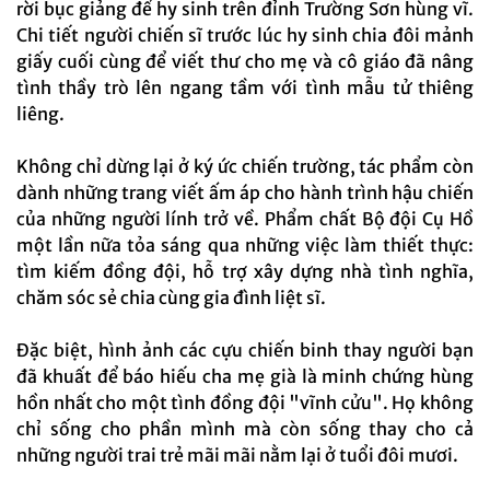
rời bục giảng để hy sinh trên đỉnh Trường Sơn hùng vĩ.
Chi tiết người chiến sĩ trước lúc hy sinh chia đôi mảnh
giấy cuối cùng để viết thư cho mẹ và cô giáo đã nâng
tình thầy trò lên ngang tầm với tình mẫu tử thiêng
liêng.
Không chỉ dừng lại ở ký ức chiến trường, tác phẩm còn
dành những trang viết ấm áp cho hành trình hậu chiến
của những người lính trở về. Phẩm chất Bộ đội Cụ Hồ
một lần nữa tỏa sáng qua những việc làm thiết thực:
tìm kiếm đồng đội, hỗ trợ xây dựng nhà tình nghĩa,
chăm sóc sẻ chia cùng gia đình liệt sĩ.
Đặc biệt, hình ảnh các cựu chiến binh thay người bạn
đã khuất để báo hiếu cha mẹ già là minh chứng hùng
hồn nhất cho một tình đồng đội "vĩnh cửu". Họ không
chỉ sống cho phần mình mà còn sống thay cho cả
những người trai trẻ mãi mãi nằm lại ở tuổi đôi mươi.