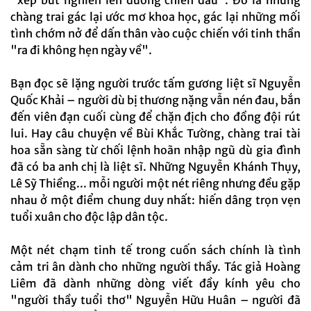
"xếp bút nghiên lên đường chiến đấu". Đó là những
chàng trai gác lại ước mơ khoa học, gác lại những mối
tình chớm nở để dấn thân vào cuộc chiến với tinh thần
"ra đi không hẹn ngày về".
Bạn đọc sẽ lặng người trước tấm gương liệt sĩ Nguyễn
Quốc Khải – người dù bị thương nặng vẫn nén đau, bắn
đến viên đạn cuối cùng để chặn địch cho đồng đội rút
lui. Hay câu chuyện về Bùi Khắc Tường, chàng trai tài
hoa sẵn sàng từ chối lệnh hoãn nhập ngũ dù gia đình
đã có ba anh chị là liệt sĩ. Những Nguyễn Khánh Thụy,
Lê Sỹ Thiềng... mỗi người một nét riêng nhưng đều gặp
nhau ở một điểm chung duy nhất: hiến dâng trọn vẹn
tuổi xuân cho độc lập dân tộc.
Một nét chạm tinh tế trong cuốn sách chính là tình
cảm tri ân dành cho những người thầy. Tác giả Hoàng
Liêm đã dành những dòng viết đầy kính yêu cho
"người thầy tuổi thơ" Nguyễn Hữu Huân – người đã