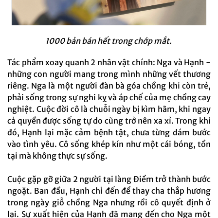
1000 bản bán hết trong chớp mắt.
Tác phẩm xoay quanh 2 nhân vật chính: Nga và Hạnh -
những con người mang trong mình những vết thương
riêng. Nga là một người đàn bà góa chồng khi còn trẻ,
phải sống trong sự nghi kỵ và áp chế của mẹ chồng cay
nghiệt. Cuộc đời cô là chuỗi ngày bị kìm hãm, khi ngay
cả quyền được sống tự do cũng trở nên xa xỉ. Trong khi
đó, Hạnh lại mặc cảm bệnh tật, chưa từng dám bước
vào tình yêu. Cô sống khép kín như một cái bóng, tồn
tại mà không thực sự sống.
Cuộc gặp gỡ giữa 2 người tại làng Điềm trở thành bước
ngoặt. Ban đầu, Hạnh chỉ đến để thay cha thắp hương
trong ngày giỗ chồng Nga nhưng rồi cô quyết định ở
lại. Sự xuất hiện của Hạnh đã mang đến cho Nga một