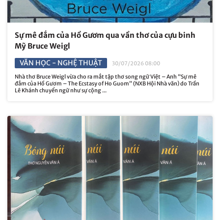
Sự mê đắm của Hồ Gươm qua vần thơ của cựu binh
Mỹ Bruce Weigl
VĂN HỌC - NGHỆ THUẬT
30/07/2026 08:00
Nhà thơ Bruce Weigl vừa cho ra mắt tập thơ song ngữ Việt – Anh “Sự mê
đắm của Hồ Gươm – The Ecstasy of Ho Guom” (NXB Hội Nhà văn) do Trần
Lê Khánh chuyển ngữ như sự cộng ...