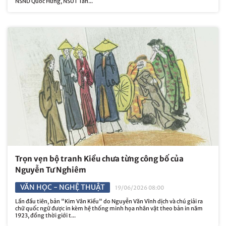
NSND Quốc Hưng, NSƯT Tân...
Trọn vẹn bộ tranh Kiều chưa từng công bố của
Nguyễn Tư Nghiêm
VĂN HỌC - NGHỆ THUẬT
19/06/2026 08:00
Lần đầu tiên, bản "Kim Vân Kiều" do Nguyễn Văn Vĩnh dịch và chú giải ra
chữ quốc ngữ được in kèm hệ thống minh họa nhân vật theo bản in năm
1923, đồng thời giới t...