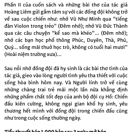
Phần II của cuốn sách và những bài thơ của tác giả
Hoàng Liêm gửi gắm tâm sự với các đồng đội không trở
về sau cuộc chiến như: nhớ Vũ Như Minh qua “tiếng
đàn Violon trong trẻo” (Đêm nhớ); nhớ Vũ Đức Thành
qua các câu chuyện “kể sao mà khéo”… (Đêm nhớ);
nhớ các bạn học phổ thông Phúc, Duyên, Thà, Phú,
Quý… sống mãi thuở học trò, không có tuổi hai mươi”
(Hoài niệm trường xưa)…
Sau nỗi nhớ đồng đội đã hy sinh là các bài thơ tình của
tác giả, gieo vào lòng người tình yêu tha thiết với cuộc
sống hòa bình hôm nay. Và Người lính trở về cùng
những chàng trai trẻ mãi một lần nữa khẳng định
những phẩm chất tốt đẹp của anh bộ đội cụ Hồ: Chiến
đấu kiên cường, không ngại gian khổ hy sinh, yêu
thương hết mình với đồng đội trong chiến đấu cũng
như trong cuộc sống thường ngày.