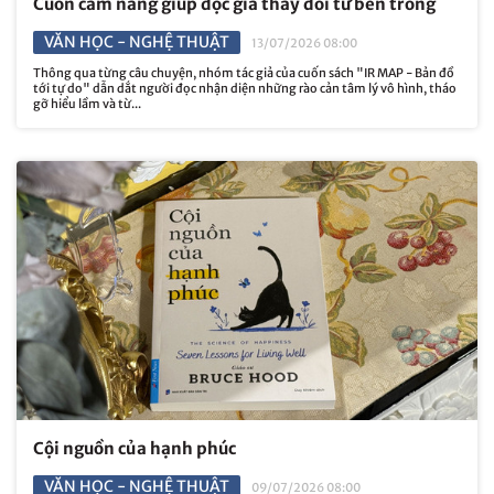
Cuốn cẩm nang giúp độc giả thay đổi từ bên trong
VĂN HỌC - NGHỆ THUẬT
13/07/2026 08:00
Thông qua từng câu chuyện, nhóm tác giả của cuốn sách "IR MAP - Bản đồ
tới tự do" dẫn dắt người đọc nhận diện những rào cản tâm lý vô hình, tháo
gỡ hiểu lầm và từ...
Cội nguồn của hạnh phúc
VĂN HỌC - NGHỆ THUẬT
09/07/2026 08:00