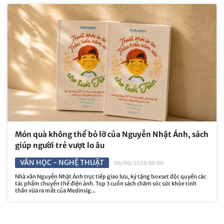
Món quà không thể bỏ lỡ của Nguyễn Nhật Ánh, sách
giúp người trẻ vượt lo âu
VĂN HỌC - NGHỆ THUẬT
06/06/2026 08:00
Nhà văn Nguyễn Nhật Ánh trực tiếp giao lưu, ký tặng boxset độc quyền các
tác phẩm chuyển thể điện ảnh. Top 3 cuốn sách chăm sóc sức khỏe tinh
thần vừa ra mắt của Medinsig...