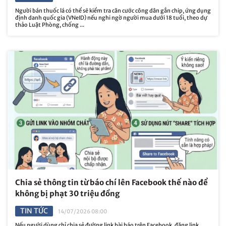
Người bán thuốc lá có thể sẽ kiểm tra căn cước công dân gắn chip, ứng dụng
định danh quốc gia (VNeID) nếu nghi ngờ người mua dưới 18 tuổi, theo dự
thảo Luật Phòng, chống ...
Chia sẻ thông tin từ báo chí lên Facebook thế nào để
không bị phạt 30 triệu đồng
TIN TỨC
14/07/2026 08:00
Nếu người dùng chỉ chia sẻ đường link bài báo trên Facebook, đăng link