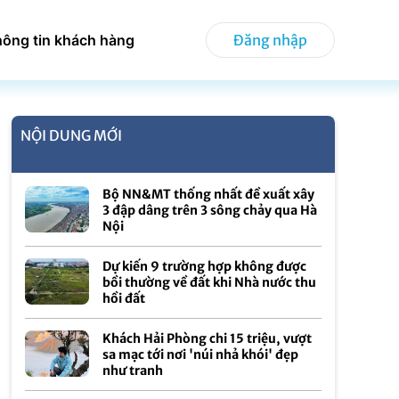
hông tin khách hàng
Đăng nhập
NỘI DUNG MỚI
Bộ NN&MT thống nhất đề xuất xây
3 đập dâng trên 3 sông chảy qua Hà
Nội
Dự kiến 9 trường hợp không được
bồi thường về đất khi Nhà nước thu
hồi đất
Khách Hải Phòng chi 15 triệu, vượt
sa mạc tới nơi 'núi nhả khói' đẹp
như tranh