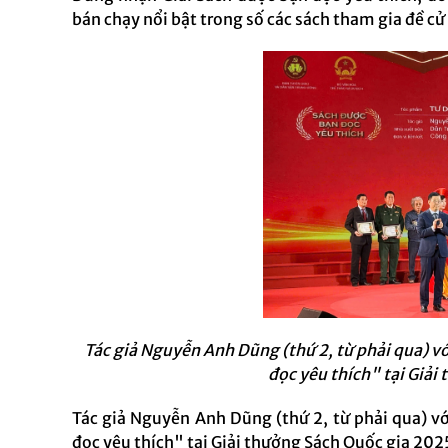
bán chạy nổi bật trong số các sách tham gia đề c
Tác giả Nguyễn Anh Dũng (thứ 2, từ phải qua) 
đọc yêu thích" tại Giải
Tác giả Nguyễn Anh Dũng (thứ 2, từ phải qua) 
đọc yêu thích" tại Giải thưởng Sách Quốc gia 202