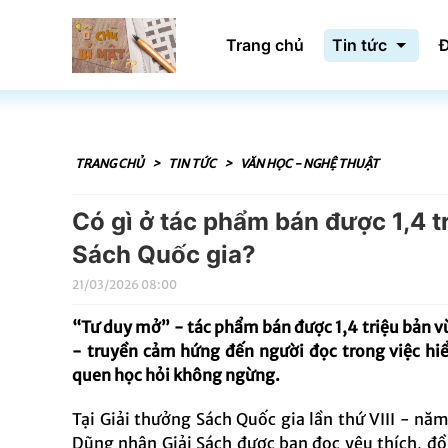
Trang chủ
Tin tức
Đ
TRANG CHỦ
>
TIN TỨC
>
VĂN HỌC - NGHỆ THUẬT
Có gì ở tác phẩm bán được 1,4 t
Sách Quốc gia?
21/03/2026 08:00
“Tư duy mở” - tác phẩm bán được 1,4 triệu bản v
- truyền cảm hứng đến người đọc trong việc hiể
quen học hỏi không ngừng.
Tại Giải thưởng Sách Quốc gia lần thứ VIII - n
Dũng nhận Giải Sách được bạn đọc yêu thích, đ