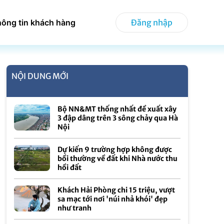
hông tin khách hàng
Đăng nhập
NỘI DUNG MỚI
Bộ NN&MT thống nhất đề xuất xây
3 đập dâng trên 3 sông chảy qua Hà
Nội
Dự kiến 9 trường hợp không được
bồi thường về đất khi Nhà nước thu
hồi đất
Khách Hải Phòng chi 15 triệu, vượt
sa mạc tới nơi 'núi nhả khói' đẹp
như tranh