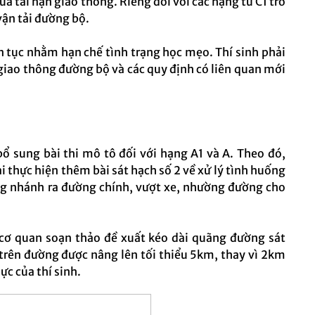
 tai nạn giao thông. Riêng đối với các hạng từ C1 trở
vận tải đường bộ.
 tục nhằm hạn chế tình trạng học mẹo. Thí sinh phải
 giao thông đường bộ và các quy định có liên quan mới
bổ sung bài thi mô tô đối với hạng A1 và A. Theo đó,
ải thực hiện thêm bài sát hạch số 2 về xử lý tình huống
ờng nhánh ra đường chính, vượt xe, nhường đường cho
, cơ quan soạn thảo đề xuất kéo dài quãng đường sát
 trên đường được nâng lên tối thiểu 5km, thay vì 2km
c của thí sinh.