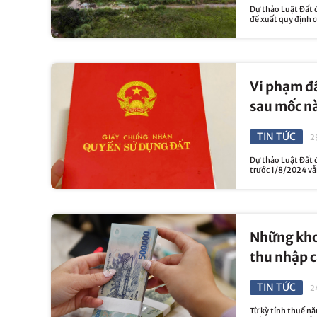
Dự thảo Luật Đất đ
đề xuất quy định c
Vi phạm đấ
sau mốc n
TIN TỨC
2
Dự thảo Luật Đất đ
trước 1/8/2024 vẫn
Những khoả
thu nhập 
TIN TỨC
2
Từ kỳ tính thuế n