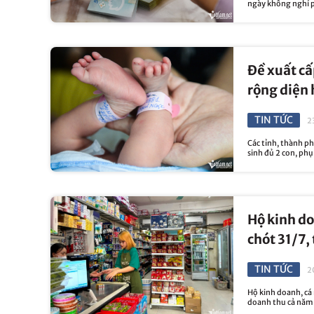
ngày không nghỉ p
Đề xuất cấ
rộng diện 
TIN TỨC
2
Các tỉnh, thành ph
sinh đủ 2 con, phụ
Hộ kinh do
chót 31/7,
TIN TỨC
2
Hộ kinh doanh, cá
doanh thu cả năm 