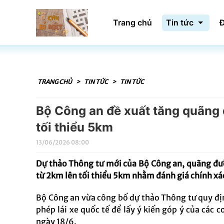
Trang chủ
Tin tức
Đ
TRANG CHỦ
>
TIN TỨC
>
TIN TỨC
Bộ Công an đề xuất tăng quãng đ
tối thiểu 5km
13/06/2026 08:00
Dự thảo Thông tư mới của Bộ Công an, quãng đườn
từ 2km lên tối thiểu 5km nhằm đánh giá chính xác
Bộ Công an vừa công bố dự thảo Thông tư quy định
phép lái xe quốc tế để lấy ý kiến góp ý của các c
ngày 18/6.