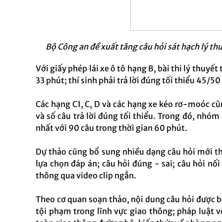
Bộ Công an đề xuất tăng câu hỏi sát hạch lý thu
Với giấy phép lái xe ô tô hạng B, bài thi lý thuyết
33 phút; thí sinh phải trả lời đúng tối thiểu 45/50
Các hạng C1, C, D và các hạng xe kéo rơ-moóc cũn
và số câu trả lời đúng tối thiểu. Trong đó, nhóm
nhất với 90 câu trong thời gian 60 phút.
Dự thảo cũng bổ sung nhiều dạng câu hỏi mới tha
lựa chọn đáp án; câu hỏi đúng - sai; câu hỏi nố
thông qua video clip ngắn.
Theo cơ quan soạn thảo, nội dung câu hỏi được bổ
tội phạm trong lĩnh vực giao thông; pháp luật về