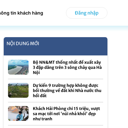
hông tin khách hàng
Đăng nhập
NỘI DUNG MỚI
Bộ NN&MT thống nhất đề xuất xây
3 đập dâng trên 3 sông chảy qua Hà
Nội
Dự kiến 9 trường hợp không được
bồi thường về đất khi Nhà nước thu
hồi đất
Khách Hải Phòng chi 15 triệu, vượt
sa mạc tới nơi 'núi nhả khói' đẹp
như tranh