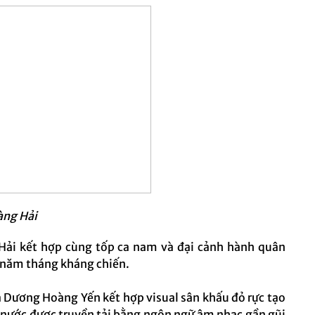
àng Hải
Hải kết hợp cùng tốp ca nam và đại cảnh hành quân
g năm tháng kháng chiến.
a Dương Hoàng Yến kết hợp visual sân khấu đỏ rực tạo
u nước được truyền tải bằng ngôn ngữ âm nhạc gần gũi