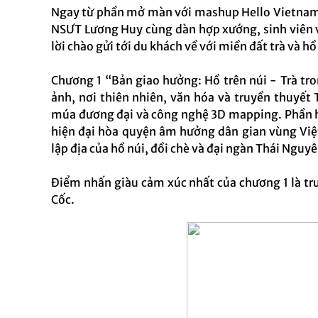
Ngay từ phần mở màn với mashup Hello Vietnam 
NSƯT Lương Huy cùng dàn hợp xướng, sinh viên và
lời chào gửi tới du khách về với miền đất trà và h
Chương 1 “Bản giao hưởng: Hồ trên núi - Trà tr
ảnh, nơi thiên nhiên, văn hóa và truyền thuyế
múa đương đại và công nghệ 3D mapping. Phần h
hiện đại hòa quyện âm hưởng dân gian vùng Việt
lập địa của hồ núi, đồi chè và đại ngàn Thái Nguy
Điểm nhấn giàu cảm xúc nhất của chương 1 là t
Cốc.