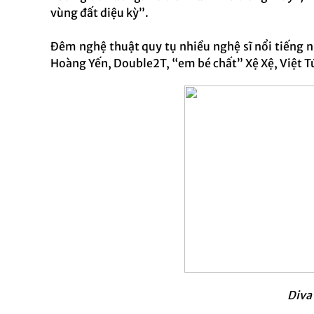
vùng đất diệu kỳ”.
Đêm nghệ thuật quy tụ nhiều nghệ sĩ nổi tiếng 
Hoàng Yến, Double2T, “em bé chất” Xệ Xệ, Việt 
Diva