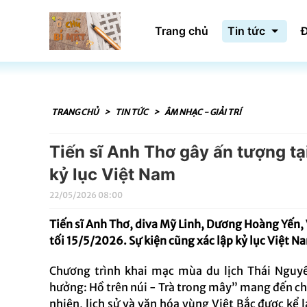
Trang chủ
Tin tức
Đ
TRANG CHỦ
>
TIN TỨC
>
ÂM NHẠC - GIẢI TRÍ
Tiến sĩ Anh Thơ gây ấn tượng tạ
kỷ lục Việt Nam
22/05/2026 08:00
Tiến sĩ Anh Thơ, diva Mỹ Linh, Dương Hoàng Yến, 
tối 15/5/2026. Sự kiện cũng xác lập kỷ lục Việt N
Chương trình khai mạc mùa du lịch Thái Nguyê
hưởng: Hồ trên núi - Trà trong mây” mang đến cho
nhiên, lịch sử và văn hóa vùng Việt Bắc được kể 