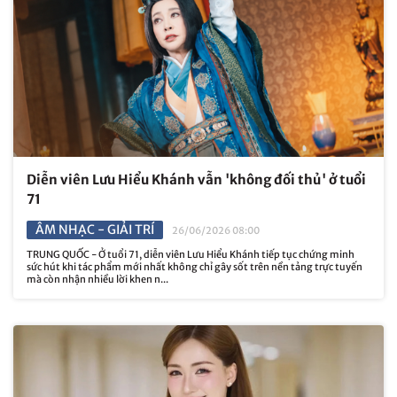
Diễn viên Lưu Hiểu Khánh vẫn 'không đối thủ' ở tuổi
71
ÂM NHẠC - GIẢI TRÍ
26/06/2026 08:00
TRUNG QUỐC - Ở tuổi 71, diễn viên Lưu Hiểu Khánh tiếp tục chứng minh
sức hút khi tác phẩm mới nhất không chỉ gây sốt trên nền tảng trực tuyến
mà còn nhận nhiều lời khen n...