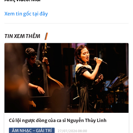
Xem tin gốc tại đây
TIN XEM THÊM
Cú lội ngược dòng của ca sĩ Nguyễn Thùy Linh
ÂM NHẠC - GIẢI TRÍ
27/07/2026 08:00