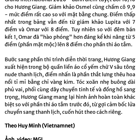
cho Hương Giang. Giám khảo Osmel cũng chấm cô 9,9
- mức điểm rất cao so với mặt bằng chung. Điểm thấp
nhất trong bảng vẫn đến từ giám khảo Lupita với 7
điểm và Omar với 8 điểm. Tuy nhiên so với đêm bán
kết 1, Omar đã "hào phóng" hơn đáng kể khi nâng từ 5
điểm (phần mặt mộc) lên 8 điểm cho phần thi áo tắm.
Bước sang phần thi trình diễn thời trang, Hương Giang
xuất hiện trong bộ quần liền áo cổ yếm chữ V sâu tông
nude thanh lịch, điểm nhấn là phần thắt lưng thêu hoa
nổi tỉ mỉ bằng chỉ vàng kim. Tóc xoăn nhẹ buông dài
phủ vai, phối cùng dây chuyền tinh tế và đồng hồ sang
trọng, Hương Giang mang lại hình ảnh hoàn toàn khác
biệt so với phần thi áo tắm trước đó, từ gợi cảm bốc lửa
chuyển sang thanh lịch, cuốn hút theo cách riêng.
Theo Huy Minh (Vietnamnet)
Ảnh, video: MGI