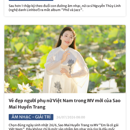
Sau hơn 1 thập kỷ theo đuổi con đường âm nhạc, nữ ca sĩ Nguyễn Thùy Linh
(nghệ danh Linhbof) ra mắt album "Phố và Jazz".
Vẻ đẹp người phụ nữ Việt Nam trong MV mới của Sao
Mai Huyền Trang
ÂM NHẠC - GIẢI TRÍ
26/07/2026 08:00
Chọn đúng ngày sinh nhật 26/6, Sao Mai Huyền Trang ra MV "Em là cô gái
Việt Nam". Đây không chỉ là một sản phẩm âm nhạc mà còn là dấu mốc