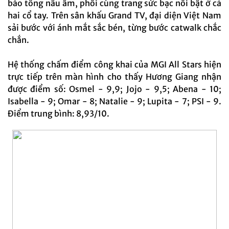
báo tông nâu ấm, phối cùng trang sức bạc nổi bật ở cả
hai cổ tay. Trên sân khấu Grand TV, đại diện Việt Nam
sải bước với ánh mắt sắc bén, từng bước catwalk chắc
chắn.
Hệ thống chấm điểm công khai của MGI All Stars hiện
trực tiếp trên màn hình cho thấy Hương Giang nhận
được điểm số: Osmel - 9,9; Jojo - 9,5; Abena - 10;
Isabella - 9; Omar - 8; Natalie - 9; Lupita - 7; PSI - 9.
Điểm trung bình: 8,93/10.